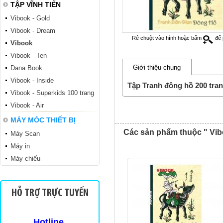
TẬP VĨNH TIẾN
Vibook - Gold
Vibook - Dream
Rê chuột vào hình hoặc bấm
để 
Vibook
Vibook - Ten
Giới thiệu chung
Dana Book
Vibook - Inside
Tập sinh viên TSV
Tập Tranh đông hồ 200 tra
Vibook - Superkids 100 trang
Vibook - Air
MÁY MÓC THIẾT BỊ
Các sản phẩm thuộc " Vib
Máy Scan
Máy in
Máy chiếu
Sinh viên TKN 200
HỖ TRỢ TRỰC TUYẾN
Hotline