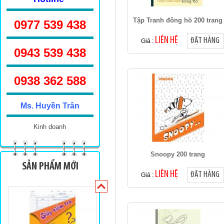
Tập Tranh đông hồ 200 trang
0977 539 438
LIÊN HỆ
ĐẶT HÀNG
Giá :
0943 539 438
Sinh viên TKN 160
0938 362 588
Ms. Huyền Trân
Kinh doanh
Snoopy 200 trang
Sinh viên 100 trang
SẢN PHẨM MỚI
LIÊN HỆ
ĐẶT HÀNG
Giá :