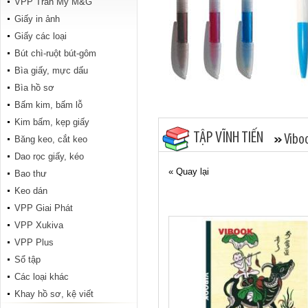
VPP Trân Mỹ M&G
Tập Tranh đông hồ 200 trang
Giấy in ảnh
Giấy các loại
Bút chì-ruột bút-gôm
Bìa giấy, mực dấu
Bìa hồ sơ
Bấm kim, bấm lỗ
Kim bấm, kẹp giấy
TẬP VĨNH TIẾN
Vibo
Băng keo, cắt keo
ABC Hiệp Phong 96 trang
Dao rọc giấy, kéo
« Quay lại
Bao thư
Keo dán
VPP Giai Phát
VPP Xukiva
VPP Plus
Sổ tập
Các loại khác
Conan 96 trang
Khay hồ sơ, kệ viết