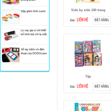
Side by side 100 trang
Dập ghim hình sushi
LIÊN HỆ
ĐẶT HÀNG
Giá :
Lọ xay gia vị với thiết
kế hình bút chì lạ mắt
Sổ tay kiêm vỏ điện
thoại của DODOcase
Tập
LIÊN HỆ
ĐẶT HÀNG
Giá :