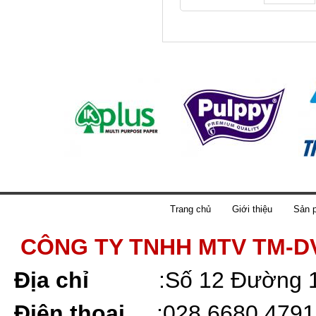
Trang chủ
Giới thiệu
Sản 
CÔNG TY TNHH MTV TM-D
Địa chỉ
:
Số 12 Đường 
Điện thoại
:
028 6680 4791