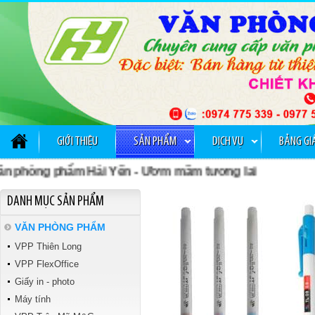
GỠ KIM BẤM TTH 029
GIỚI THIỆU
SẢN PHẨM
DỊCH VỤ
BẢNG GI
hòng phẩm Hải Yến - Ươm mầm tương lai
Tập kiểm tra Vibook
DANH MỤC SẢN PHẨM
VĂN PHÒNG PHẨM
VPP Thiên Long
VPP FlexOffice
Giấy in - photo
Máy tính