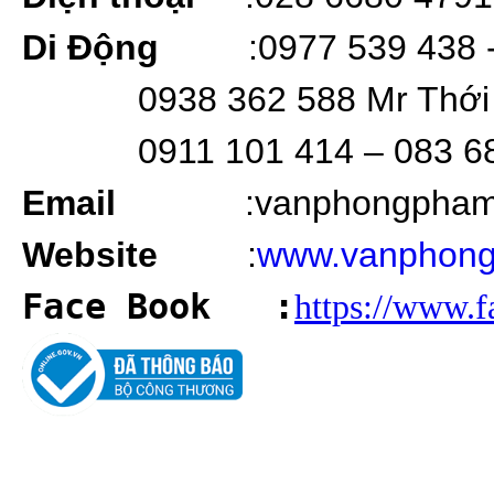
Di Động
:0977 539 438 
0938 362 588 Mr Thới
0911 101 414 – 083 6
Email
:vanphongpha
Website
:
www.vanphong
Face Book
:
https://www.