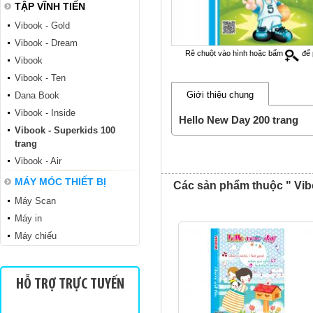
TẬP VĨNH TIẾN
Vibook - Gold
Vibook - Dream
Rê chuột vào hình hoặc bấm
để 
Vibook
Vibook - Ten
Giới thiệu chung
Dana Book
Vibook - Inside
Hello New Day 200 trang
Tập sinh viên TSV
Vibook - Superkids 100
trang
Vibook - Air
MÁY MÓC THIẾT BỊ
Các sản phẩm thuộc " Vibo
Máy Scan
Máy in
Máy chiếu
Sinh viên TKN 200
HỖ TRỢ TRỰC TUYẾN