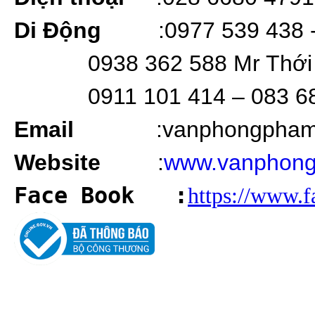
Di Động
:0977 539 438 
0938 362 588 Mr Thới
0911 101 414 – 083 6
Email
:vanphongpha
Website
:
www.vanphong
Face Book
:
https://www.