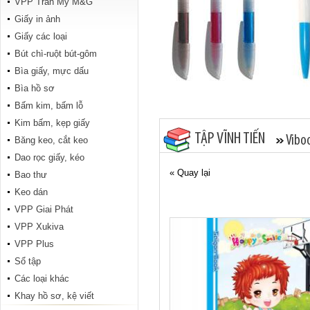
VPP Trân Mỹ M&G
Giấy in ảnh
Tập Tranh đông hồ 200 trang
Giấy các loại
Bút chì-ruột bút-gôm
Bìa giấy, mực dấu
Bìa hồ sơ
Bấm kim, bấm lỗ
Kim bấm, kẹp giấy
TẬP VĨNH TIẾN
Vibo
Băng keo, cắt keo
Dao rọc giấy, kéo
ABC Hiệp Phong 96 trang
« Quay lại
Bao thư
Keo dán
VPP Giai Phát
VPP Xukiva
VPP Plus
Sổ tập
Các loại khác
Khay hồ sơ, kệ viết
Conan 96 trang