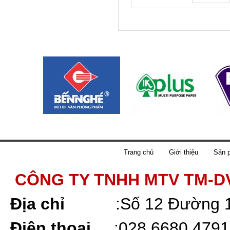
Trang chủ
Giới thiệu
Sản 
CÔNG TY TNHH MTV TM-D
Địa chỉ
:
Số 12 Đường 
Điện thoại
:
028 6680 4791