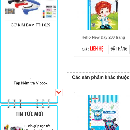
GỠ KIM BẤM TTH 029
Hello New Day 200 trang
LIÊN HỆ
ĐẶT HÀNG
Giá :
Các sản phẩm khác thuộc
Tập kiểm tra Vibook
TIN TỨC MỚI
Bí kíp giúp bạn tiết