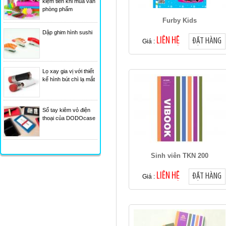
kiệm tiền khi mua văn
phòng phẩm
Furby Kids
Dập ghim hình sushi
LIÊN HỆ
ĐẶT HÀNG
Giá :
Lọ xay gia vị với thiết
kế hình bút chì lạ mắt
Sổ tay kiêm vỏ điện
thoại của DODOcase
Sinh viên TKN 200
LIÊN HỆ
ĐẶT HÀNG
Giá :