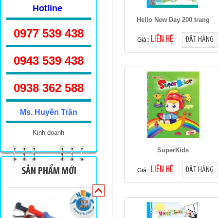
Hotline
Hello New Day 200 trang
0977 539 438
LIÊN HỆ
ĐẶT HÀNG
Giá :
0943 539 438
Sinh viên TKN 160
0938 362 588
Ms. Huyền Trân
Kinh doanh
SuperKids
Sinh viên 100 trang
LIÊN HỆ
ĐẶT HÀNG
SẢN PHẨM MỚI
Giá :