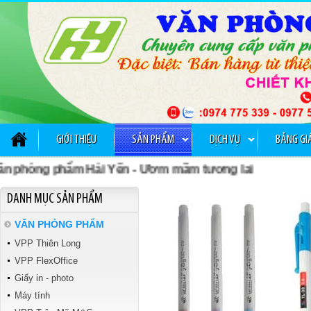
GỠ KIM BẤM TTH 029
GIỚI THIỆU
SẢN PHẨM
DỊCH VỤ
BẢNG GI
hòng phẩm Hải Yến - Ươm mầm tương lai
Tập kiểm tra Vibook
DANH MỤC SẢN PHẨM
VĂN PHÒNG PHẨM
VPP Thiên Long
VPP FlexOffice
Giấy in - photo
Máy tính