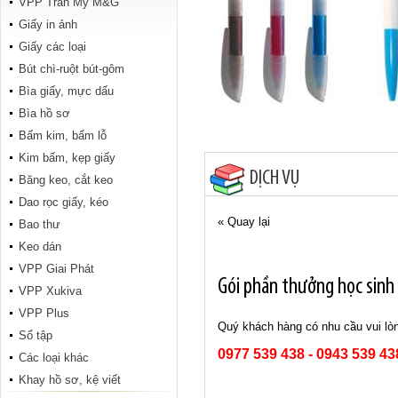
VPP Trân Mỹ M&G
Tập Tranh đông hồ 200 trang
Giấy in ảnh
Giấy các loại
Bút chì-ruột bút-gôm
Bìa giấy, mực dấu
Bìa hồ sơ
Bấm kim, bấm lỗ
Kim bấm, kẹp giấy
DỊCH VỤ
Băng keo, cắt keo
ABC Hiệp Phong 96 trang
Dao rọc giấy, kéo
« Quay lại
Bao thư
Keo dán
VPP Giai Phát
Gói phần thưởng học sinh
VPP Xukiva
VPP Plus
Quý khách hàng có nhu cầu vui lòn
Sổ tập
0977 539 438 - 0943 539 43
Các loại khác
Conan 96 trang
Khay hồ sơ, kệ viết