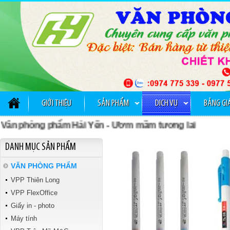
GỠ KIM BẤM TTH 029
GIỚI THIỆU
SẢN PHẨM
DỊCH VỤ
BẢNG GI
 phòng phẩm Hải Yến - Ươm mầm tương lai
Tập kiểm tra Vibook
DANH MỤC SẢN PHẨM
VĂN PHÒNG PHẨM
VPP Thiên Long
VPP FlexOffice
Giấy in - photo
Máy tính