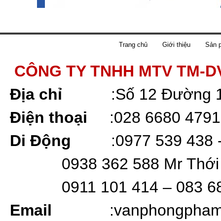
Trang chủ
Giới thiệu
Sản 
CÔNG TY TNHH MTV TM-D
Địa chỉ
:
Số 12 Đường 
Điện thoại
:
028 6680 4791
Di Động
:0977 539 438 
0938 362 588 Mr Thới
0911 101 414 – 083 6
Email
:vanphongpha