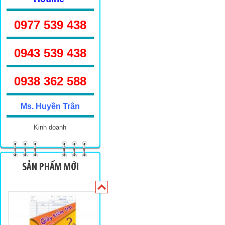
0977 539 438
0943 539 438
Sinh viên TKN 160
0938 362 588
Ms. Huyền Trân
Kinh doanh
Sinh viên 100 trang
SẢN PHẨM MỚI