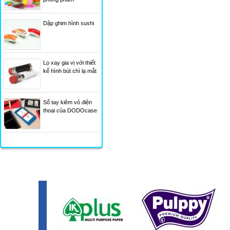
Dập ghim hình sushi
Lọ xay gia vị với thiết
kế hình bút chì lạ mắt
Sổ tay kiêm vỏ điện
thoại của DODOcase