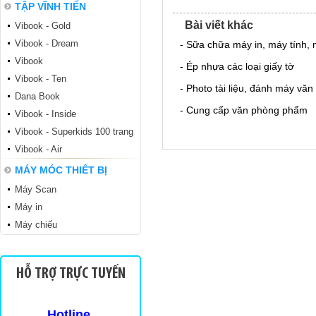
TẬP VĨNH TIẾN
Bài viết khác
Vibook - Gold
Vibook - Dream
- Sữa chữa máy in, máy tính, 
Vibook
- Ép nhựa các loại giấy tờ
Vibook - Ten
- Photo tài liệu, đánh máy văn
Dana Book
- Cung cấp văn phòng phẩm
Vibook - Inside
Tập sinh viên TSV
Vibook - Superkids 100 trang
Vibook - Air
MÁY MÓC THIẾT BỊ
Máy Scan
Máy in
Máy chiếu
Sinh viên TKN 200
HỖ TRỢ TRỰC TUYẾN
Hotline